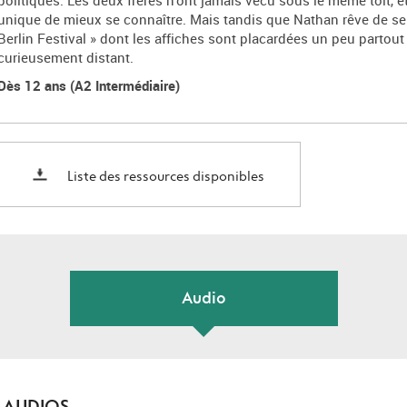
politiques. Les deux frères n’ont jamais vécu sous le même toit, 
unique de mieux se connaître. Mais tandis que Nathan rêve de se 
Berlin Festival » dont les affiches sont placardées un peu partout 
curieusement distant.
Dès 12 ans (A2 Intermédiaire)
Liste des ressources disponibles
Audio
 AUDIOS