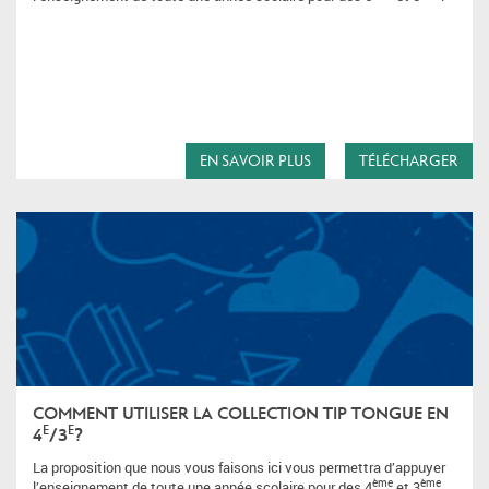
EN SAVOIR PLUS
TÉLÉCHARGER
COMMENT UTILISER LA COLLECTION TIP TONGUE EN
E
E
4
/3
?
La proposition que nous vous faisons ici vous permettra d’appuyer
ème
ème
l’enseignement de toute une année scolaire pour des 4
et 3
.