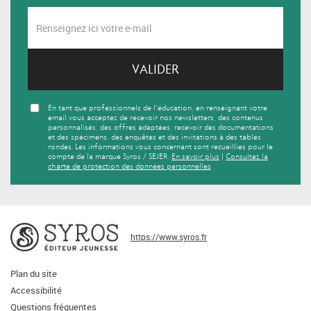
VALIDER
En tant que professionnels de l'éducation, en renseignant votre
email vous acceptez de recevoir nos newsletters, des contenus
personnalisés, des offres adaptées, recevoir des documentations
et des spécimens, des enquêtes et des invitations à des tables
rondes. Les informations vous concernant sont recueillies pour le
compte de la marque Syros / SEJER.
En savoir plus
|
Consultez la
charte de protection des données personnelles
https://www.syros.fr
Plan du site
Accessibilité
Questions fréquentes