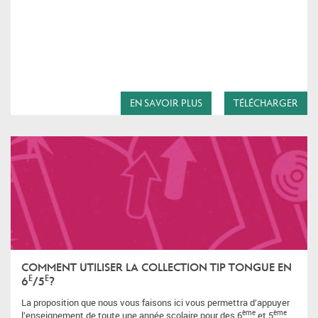
EN SAVOIR PLUS
TÉLÉCHARGER
COMMENT UTILISER LA COLLECTION TIP TONGUE EN
E
E
6
/5
?
La proposition que nous vous faisons ici vous permettra d’appuyer
ème
ème
l’enseignement de toute une année scolaire pour des 6
et 5
.